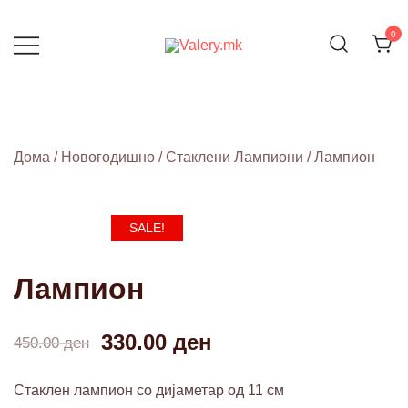
Skip
to
0
content
ДОМОТ НЕ Е ПРОСТОР, ТОА Е
Valery.mk
ЧУВСТВО
Дома
/
Новогодишно
/
Стаклени Лампиони
/ Лампион
SALE!
Лампион
330.00
ден
450.00
ден
Стаклен лампион со дијаметар од 11 см