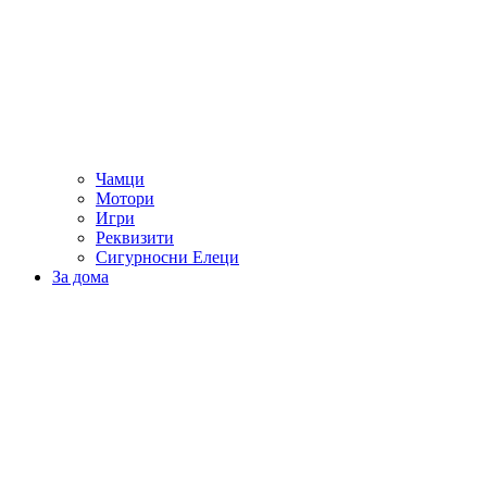
Чамци
Мотори
Игри
Реквизити
Сигурносни Елеци
За дома