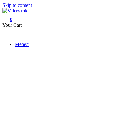
Skip to content
0
Valery.mk
ДОМОТ НЕ Е ПРОСТОР, ТОА Е ЧУВСТВО
Your Cart
Мебел