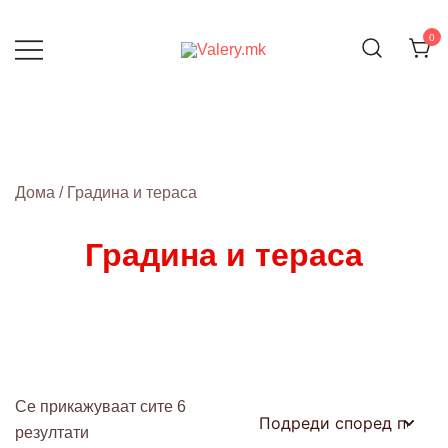
Skip
to
0
content
ДОМОТ НЕ Е ПРОСТОР, ТОА Е
Valery.mk
ЧУВСТВО
Дома
/ Градина и тераса
Градина и тераса
Се прикажуваат сите 6
резултати