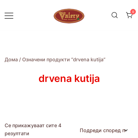
Skip
to
0
content
ДОМОТ НЕ Е ПРОСТОР, ТОА Е
Valery.mk
ЧУВСТВО
Дома
/ Означени продукти “drvena kutija”
drvena kutija
Се прикажуваат сите 4
резултати