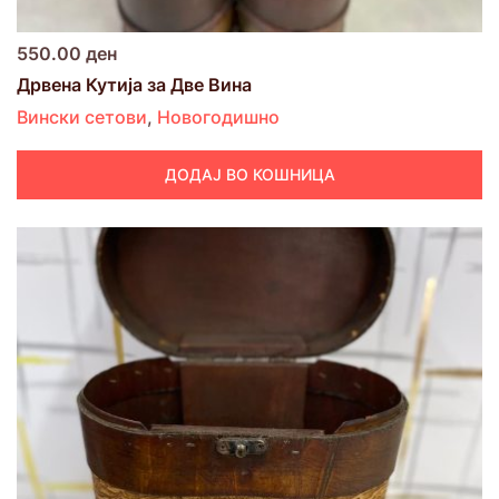
550.00
ден
Дрвена Кутија за Две Вина
Вински сетови
,
Новогодишно
ДОДАЈ ВО КОШНИЦА