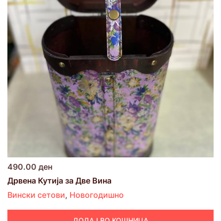
490.00
ден
Дрвена Кутија за Две Вина
Вински сетови
,
Новогодишно
ДОДАЈ ВО КОШНИЦА