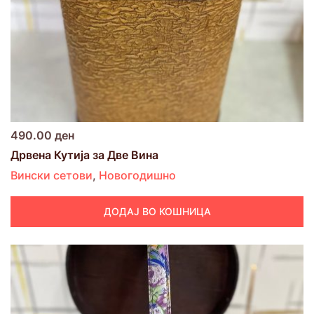
490.00
ден
Дрвена Кутија за Две Вина
Вински сетови
,
Новогодишно
ДОДАЈ ВО КОШНИЦА